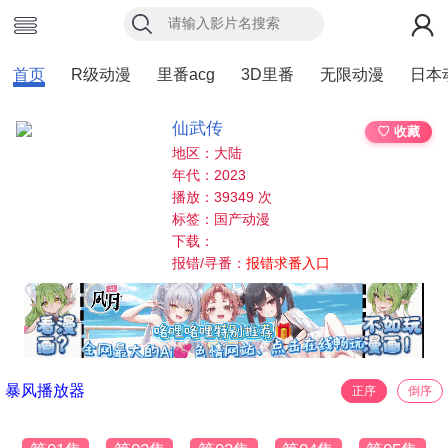
首页
R级动漫
里番acg
3D里番
无限动漫
日本
仙武传
♡ 收藏
地区：大陆
年代：2023
播放：39349 次
标签：国产动漫
下载：
报错/寻番：
报错求番入口
暴风播放器
正序
倒序