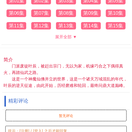
第01集
第02集
第03集
第04集
第05集
第06集
第07集
第08集
第09集
第10集
第11集
第12集
第13集
第14集
第15集
展开全部 ▼
简介
门派废徒叶辰，被赶出宗门，无以为家，机缘巧合之下偶得真
火，再踏仙武之路。
这是一个神魔仙佛并立的世界，这是一个诸天万域混乱的年代，
叶辰的逆天征途，由此开始，历经磨难和轮回，最终问鼎大道巅峰。
精彩评论
暂无评论
提示：
[注册]
/
[登入]
之后才能回复。