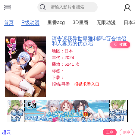
首页
R级动漫
里番acg
3D里番
无限动漫
日本
请告诉我异世界雅利萨#百合情侣
和人妻男的优点吧
♡ 收藏
地区：日本
年代：2024
播放：5241 次
标签：
下载：
报错/寻番：
报错求番入口
超云
正序
倒序